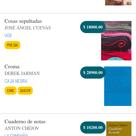
Cosas sepultadas
$
18000.00
JOSÉ ÁNGEL CUEVAS
VOX
POESÍA
Croma
$
28900.00
DEREK JARMAN
CAJA NEGRA
CINE
QUEER
Cuaderno de notas
$
10200.00
ANTON CHÉJOV
LA COMPAÑÍA