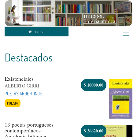
micasa
Toggle
naviga
Destacados
Existenciales
$
10000.00
ALBERTO GIRRI
POETAS ARGENTINOS
POESÍA
13 poetas portugueses
contemporáneos -
$
26620.00
Antología bilingüe