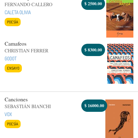
$
2500.00
FERNANDO CALLERO
CALETA OLIVIA
POESÍA
Camafeos
$
8300.00
CHRISTIAN FERRER
GODOT
ENSAYO
Canciones
$
16000.00
SEBASTIÁN BIANCHI
VOX
POESÍA