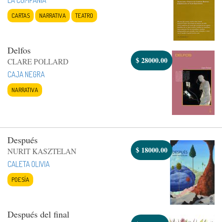
CARTAS
NARRATIVA
TEATRO
Delfos
$
28000.00
CLARE POLLARD
CAJA NEGRA
NARRATIVA
Después
$
18000.00
NURIT KASZTELAN
CALETA OLIVIA
POESÍA
Después del final