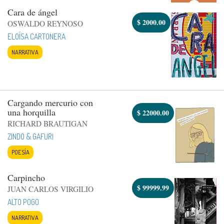
Cara de ángel
$
2000.00
OSWALDO REYNOSO
ELOÍSA CARTONERA
NARRATIVA
Cargando mercurio con
una horquilla
$
22000.00
RICHARD BRAUTIGAN
ZINDO & GAFURI
POESÍA
Carpincho
$
99999.99
JUAN CARLOS VIRGILIO
ALTO POGO
NARRATIVA