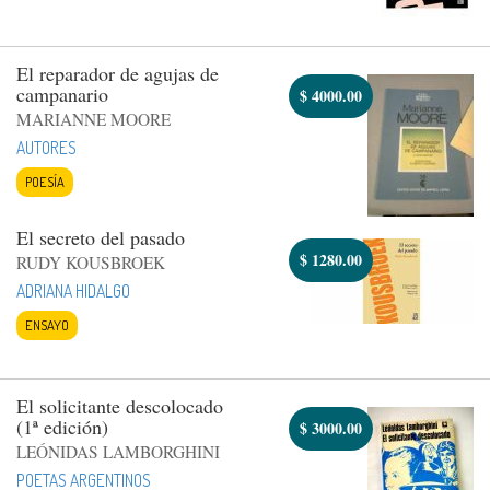
El reparador de agujas de
campanario
$
4000.00
MARIANNE MOORE
AUTORES
POESÍA
El secreto del pasado
$
1280.00
RUDY KOUSBROEK
ADRIANA HIDALGO
ENSAYO
El solicitante descolocado
(1ª edición)
$
3000.00
LEÓNIDAS LAMBORGHINI
POETAS ARGENTINOS