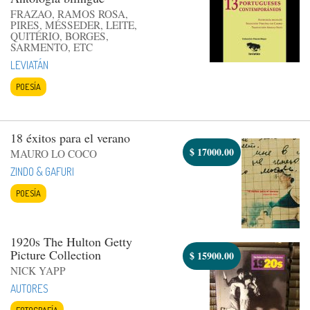
FRAZAO, RAMOS ROSA,
PIRES, MÉSSEDER, LEITE,
QUITÉRIO, BORGES,
SARMENTO, ETC
LEVIATÁN
POESÍA
18 éxitos para el verano
$
17000.00
MAURO LO COCO
ZINDO & GAFURI
POESÍA
1920s The Hulton Getty
Picture Collection
$
15900.00
NICK YAPP
AUTORES
FOTOGRAFÍA