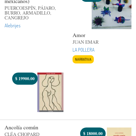
mexicanos)
PUERCOESPÍN, PÁJARO,
BURRO, ARMADILLO,
CANGREJO
Alebrijes
Amor
JUAN EMAR
LA POLLERA
NARRATIVA
$
19900.00
Ancolía común
$
18000.00
CLÉA CHOPARD