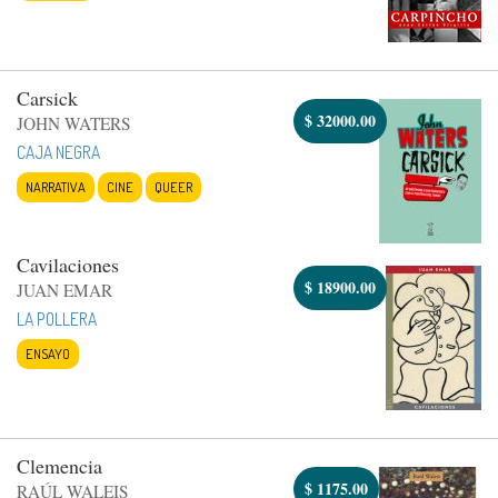
Carsick
$
32000.00
JOHN WATERS
CAJA NEGRA
NARRATIVA
CINE
QUEER
Cavilaciones
$
18900.00
JUAN EMAR
LA POLLERA
ENSAYO
Clemencia
$
1175.00
RAÚL WALEIS