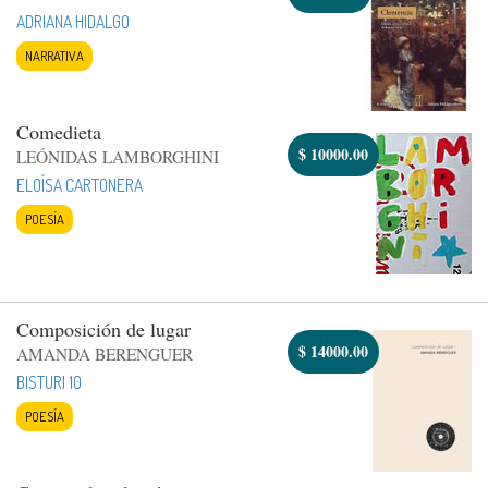
ADRIANA HIDALGO
NARRATIVA
Comedieta
$
10000.00
LEÓNIDAS LAMBORGHINI
ELOÍSA CARTONERA
POESÍA
Composición de lugar
$
14000.00
AMANDA BERENGUER
BISTURI 10
POESÍA