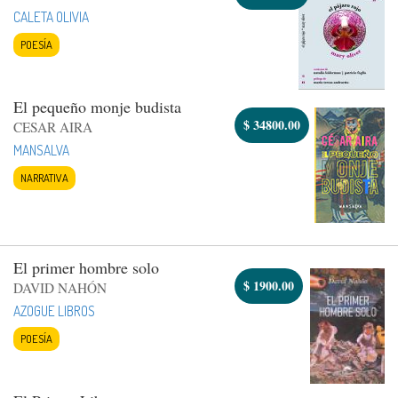
CALETA OLIVIA
POESÍA
El pequeño monje budista
$
34800.00
CESAR AIRA
MANSALVA
NARRATIVA
El primer hombre solo
$
1900.00
DAVID NAHÓN
AZOGUE LIBROS
POESÍA