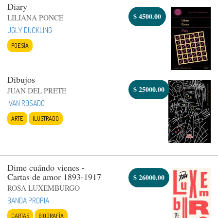
Diary
$
4500.00
LILIANA PONCE
UGLY DUCKLING
POESÍA
Dibujos
$
25000.00
JUAN DEL PRETE
IVAN ROSADO
ARTE
ILUSTRADO
Dime cuándo vienes -
Cartas de amor 1893-1917
$
26000.00
ROSA LUXEMBURGO
BANDA PROPIA
CARTAS
BIOGRAFÍA