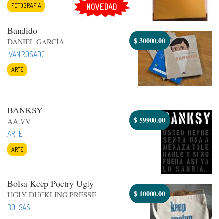
FOTOGRAFÍA
NOVEDAD
Bandido
$
30000.00
DANIEL GARCÍA
IVAN ROSADO
ARTE
BANKSY
$
59900.00
AA.VV
ARTE
ARTE
Bolsa Keep Poetry Ugly
$
10000.00
UGLY DUCKLING PRESSE
BOLSAS