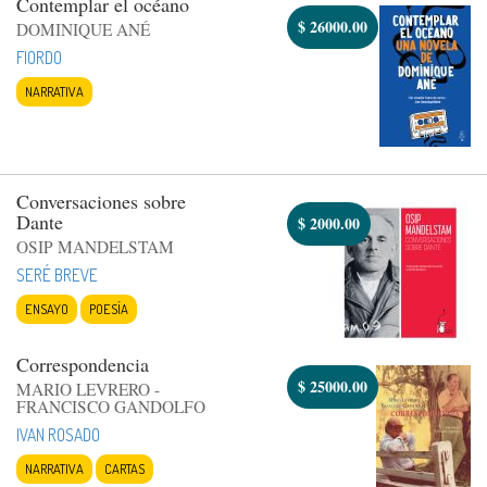
Contemplar el océano
$
26000.00
DOMINIQUE ANÉ
FIORDO
NARRATIVA
Conversaciones sobre
Dante
$
2000.00
OSIP MANDELSTAM
SERÉ BREVE
ENSAYO
POESÍA
Correspondencia
$
25000.00
MARIO LEVRERO -
FRANCISCO GANDOLFO
IVAN ROSADO
NARRATIVA
CARTAS