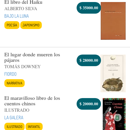
El libro del Haiku
$
35000.00
ALBERTO SILVA
BAJO LA LUNA
POESÍA
JAPONISMO
El lugar donde mueren los
pájaros
$
28000.00
TOMÁS DOWNEY
FIORDO
NARRATIVA
El maravilloso libro de los
cuentos chinos
$
20000.00
ILUSTRADO
LA GALERA
ILUSTRADO
INFANTIL