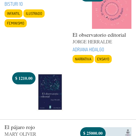
BISTURI 10
INFANTIL
ILUSTRADO
FEMINISMO
El observatorio editorial
JORGE HERRALDE
ADRIANA HIDALGO
NARRATIVA
ENSAYO
$
1210.00
El pájaro rojo
$
25000.00
MARY OLIVER