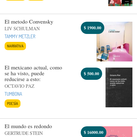
El metodo Convensky
$
1900.00
LIV SCHULMAN
TAMMY METZLER
NARRATIVA
El mexicano actual, como
se ha visto, puede
$
500.00
reducirse a esto:
OCTAVIO PAZ
TUMBONA
POESÍA
El mundo es redondo
$
16000.00
GERTRUDE STEIN