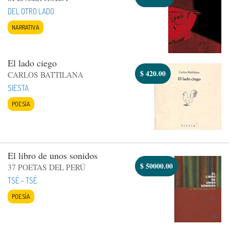
DEL OTRO LADO
NARRATIVA
El lado ciego
$
420.00
CARLOS BATTILANA
SIESTA
POESÍA
El libro de unos sonidos
$
50000.00
37 POETAS DEL PERÚ
TSÉ - TSÉ
POESÍA