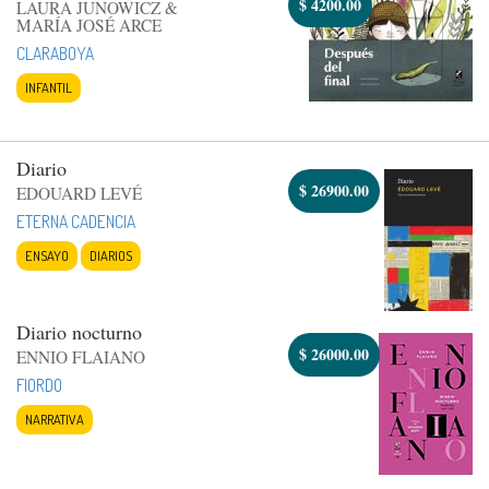
$
4200.00
LAURA JUNOWICZ &
MARÍA JOSÉ ARCE
CLARABOYA
INFANTIL
Diario
$
26900.00
EDOUARD LEVÉ
ETERNA CADENCIA
ENSAYO
DIARIOS
Diario nocturno
$
26000.00
ENNIO FLAIANO
FIORDO
NARRATIVA