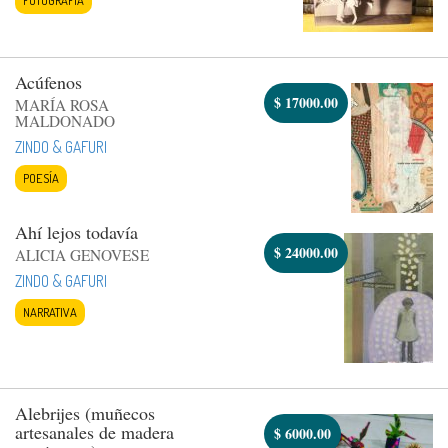
Acúfenos
$
17000.00
MARÍA ROSA
MALDONADO
ZINDO & GAFURI
POESÍA
Ahí lejos todavía
$
24000.00
ALICIA GENOVESE
ZINDO & GAFURI
NARRATIVA
Alebrijes (muñecos
artesanales de madera
$
6000.00