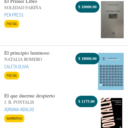
El Primer Libro
$
10000.00
SOLEDAD FARIÑA
PEN PRESS
POESÍA
El principio luminoso
$
18000.00
NATALIA ROMERO
CALETA OLIVIA
POESÍA
El que duerme despierto
$
1175.00
J. B. PONTALIS
ADRIANA HIDALGO
NARRATIVA