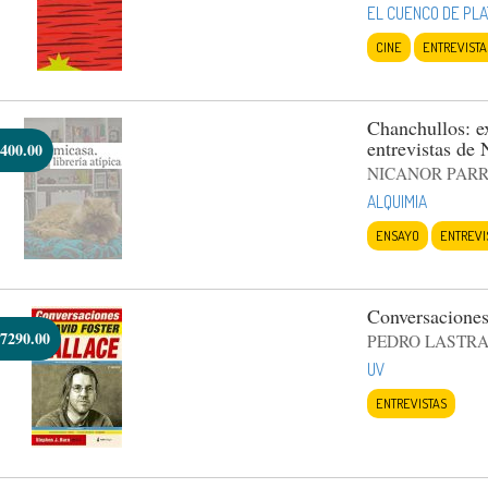
EL CUENCO DE PLA
CINE
ENTREVISTA
Chanchullos: e
entrevistas de 
400.00
NICANOR PAR
ALQUIMIA
ENSAYO
ENTREVI
Conversaciones
7290.00
PEDRO LASTR
UV
ENTREVISTAS