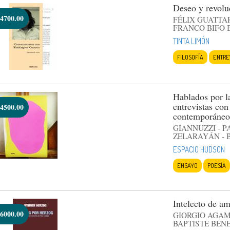
Deseo y revolu
4700.00
FÉLIX GUATTAR
FRANCO BIFO 
TINTA LIMÓN
FILOSOFÍA
ENTRE
Hablados por l
entrevistas con
4500.00
contemporáneo
GIANNUZZI - P
ZELARAYÁN - B
ESPACIO HUDSON
ENSAYO
POESÍA
Intelecto de a
6000.00
GIORGIO AGAM
BAPTISTE BEN