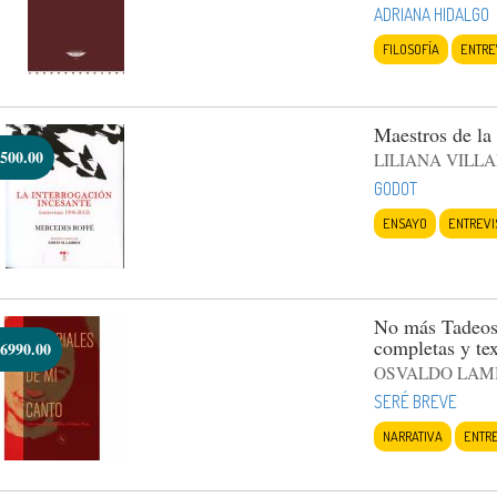
ADRIANA HIDALGO
FILOSOFÍA
ENTRE
Maestros de la 
500.00
LILIANA VILL
GODOT
ENSAYO
ENTREVI
No más Tadeos.
completas y te
6990.00
OSVALDO LAM
SERÉ BREVE
NARRATIVA
ENTRE