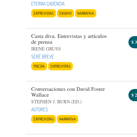
ETERNA CADENCIA
ENTREVISTAS
ENSAYO
NARRATIVA
Casta diva. Entrevistas y artículos
de prensa
$
3
IRENE GRUSS
SERÉ BREVE
POESÍA
ENTREVISTAS
Conversaciones con David Foster
Wallace
$
2
STEPHEN J. BURN (ED.)
AUTORES
ENTREVISTAS
NARRATIVA