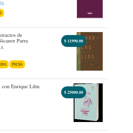
TA
S
xtractos de
Nicanor Parra
$
11990.00
RA
STAS
POESÍA
 con Enrique Lihn
$
25000.00
A