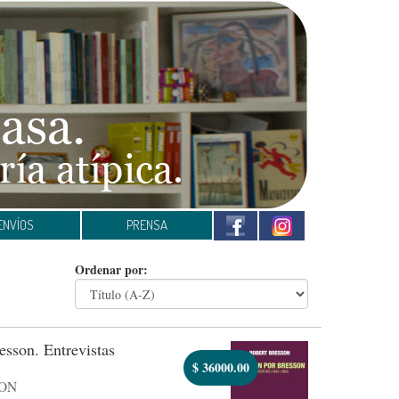
ENVÍOS
PRENSA
Ordenar por:
esson. Entrevistas
$
36000.00
ON