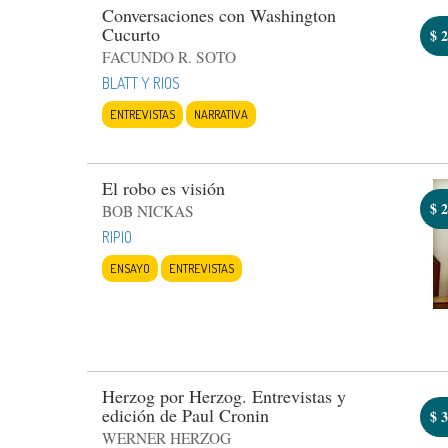
Conversaciones con Washington
Cucurto
$
2
FACUNDO R. SOTO
BLATT Y RIOS
ENTREVISTAS
NARRATIVA
El robo es visión
$
2
BOB NICKAS
RIPIO
ENSAYO
ENTREVISTAS
Herzog por Herzog. Entrevistas y
edición de Paul Cronin
$
3
WERNER HERZOG