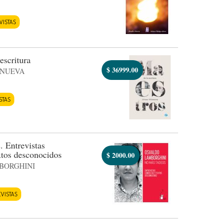
VISTAS
escritura
$
36999.00
ANUEVA
STAS
 Entrevistas
xtos desconocidos
$
2000.00
BORGHINI
VISTAS