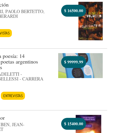
ción
$
16500.00
I, PAOLO BERTETTO,
BERARDI
VISTAS
a poesía: 14
 poetas argentinos
$
99999.99
s
ADELETTI -
ELLESSI - CARRERA
ENTREVISTAS
mor
$
15400.00
BEN, JEAN-
ET