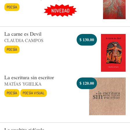
POESÍA
NOVEDAD
La carne es Devil
$
130.00
CLAUDIA CAMPOS
POESÍA
La escritura sin escritor
$
120.00
MATÍAS YGIELKA
POESÍA
POESÍA VISUAL
La vueltita ridícula