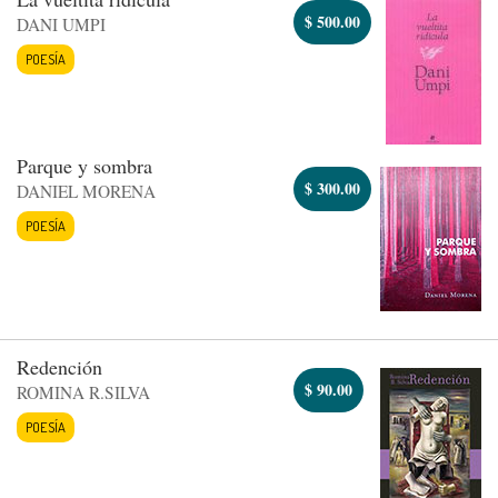
$
500.00
DANI UMPI
POESÍA
Parque y sombra
$
300.00
DANIEL MORENA
POESÍA
Redención
$
90.00
ROMINA R.SILVA
POESÍA