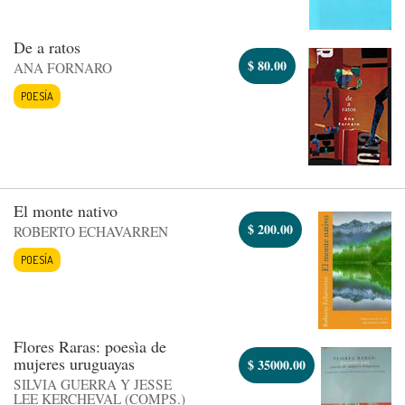
De a ratos
$
80.00
ANA FORNARO
POESÍA
El monte nativo
$
200.00
ROBERTO ECHAVARREN
POESÍA
Flores Raras: poesìa de
mujeres uruguayas
$
35000.00
SILVIA GUERRA Y JESSE
LEE KERCHEVAL (COMPS.)