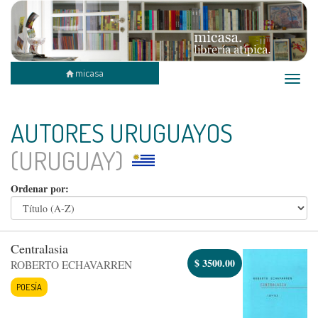
micasa
Toggle
naviga
AUTORES URUGUAYOS
(URUGUAY)
Ordenar por:
Centralasia
$
3500.00
ROBERTO ECHAVARREN
POESÍA