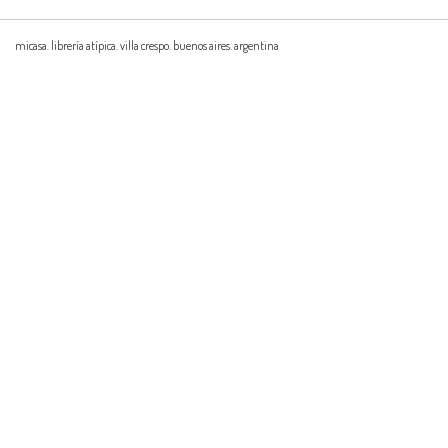
micasa. librería atípica. villa crespo. buenos aires. argentina