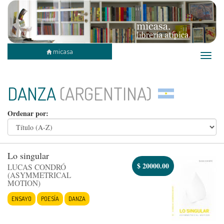
micasa
Toggle
naviga
DANZA
(ARGENTINA)
Ordenar por:
Lo singular
$
20000.00
LUCAS CONDRÓ
(ASYMMETRICAL
MOTION)
ENSAYO
POESÍA
DANZA