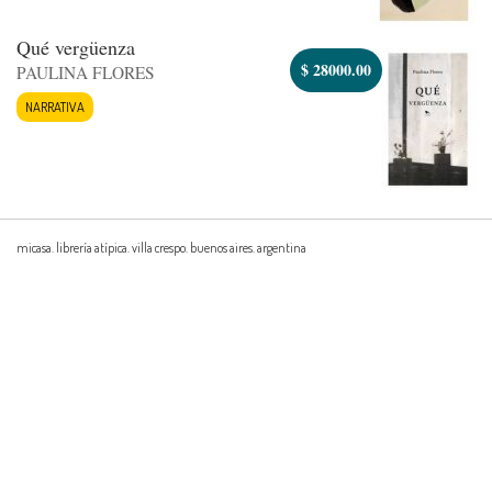
Qué vergüenza
$
28000.00
PAULINA FLORES
NARRATIVA
micasa. librería atípica. villa crespo. buenos aires. argentina