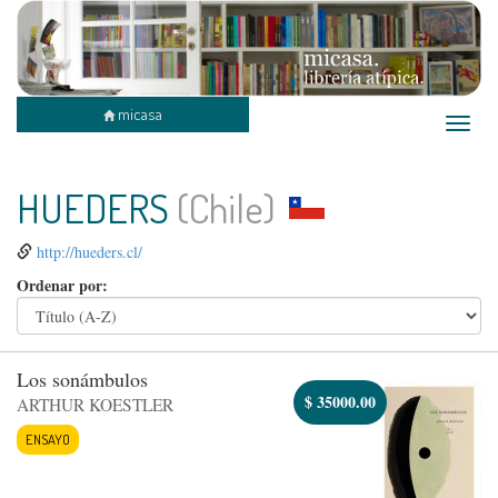
micasa
Toggle
naviga
HUEDERS
(Chile)
http://hueders.cl/
Ordenar por:
Los sonámbulos
$
35000.00
ARTHUR KOESTLER
ENSAYO