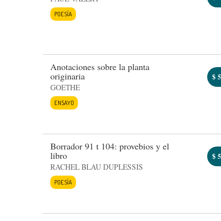
POESÍA
Anotaciones sobre la planta
originaria
$
5
GOETHE
ENSAYO
Borrador 91 t 104: provebios y el
libro
$
5
RACHEL BLAU DUPLESSIS
POESÍA