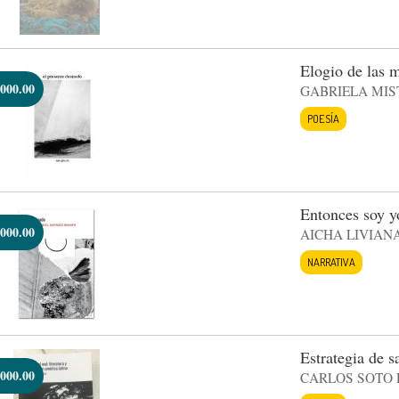
Elogio de las m
000.00
GABRIELA MIS
POESÍA
Entonces soy y
000.00
AICHA LIVIAN
NARRATIVA
Estrategia de s
000.00
CARLOS SOTO