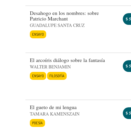
Desahogo en los nombres: sobre
Patricio Marchant
$
5
GUADALUPE SANTA CRUZ
ENSAYO
El arcoíris diálogo sobre la fantasía
$
5
WALTER BENJAMIN
ENSAYO
FILOSOFÍA
El gueto de mi lengua
$
5
TAMARA KAMENSZAIN
POESÍA