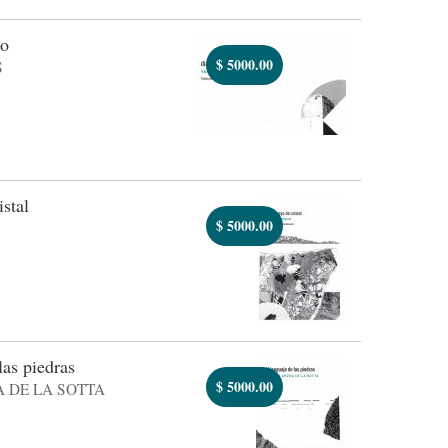
io
$
5000.00
S
istal
$
5000.00
las piedras
$
5000.00
 DE LA SOTTA