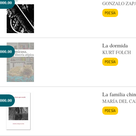
000.00
GONZALO ZAP
POESÍA
La dormida
000.00
KURT FOLCH
POESÍA
La familia chi
000.00
MARÍA DEL C
POESÍA