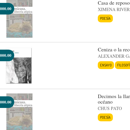
Casa de reposo
000.00
XIMENA RIVE
POESÍA
Ceniza o la rec
000.00
ALEXANDER G
ENSAYO
FILOSOF
Decimos la lla
océano
000.00
CHUS PATO
POESÍA