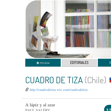
micasa
EDITORIALES
CUADRO DE TIZA
(Chile)
http://cuadrodetiza.wix.com/cuadrodetiza
A lápiz y al azar
$
5
PAUL VALÉRY