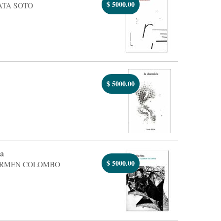
$
5000.00
ATA SOTO
$
5000.00
na
$
5000.00
ARMEN COLOMBO