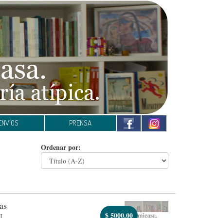
ENVÍOS
PRENSA
Ordenar por:
as
$
5000.00
I