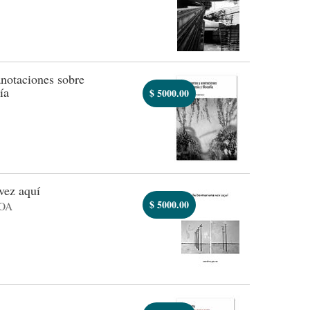
notaciones sobre
ía
$
5000.00
vez aquí
$
5000.00
OA