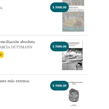
$
5000.00
RA
onciliación absoluta
$
5000.00
ARCÍA DÜTTMANN
ÍA
nura más extensa:
$
5000.00