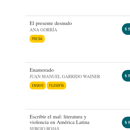
El presente desnudo
$
5
ANA GORRÍA
POESÍA
Enamorado
$
5
JUAN MANUEL GARRIDO WAINER
ENSAYO
FILOSOFÍA
Escribir el mal: literatura y
violencia en América Latina
$
5
SERGIO ROJAS