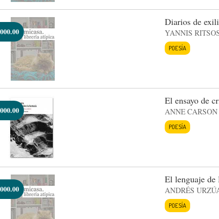
Diarios de exil
000.00
YANNIS RITSO
POESÍA
El ensayo de cr
000.00
ANNE CARSON
POESÍA
El lenguaje de 
000.00
ANDRÉS URZÚA
POESÍA