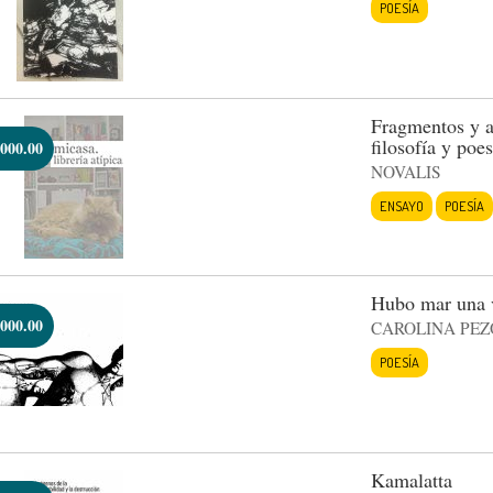
POESÍA
Fragmentos y a
filosofía y poes
000.00
NOVALIS
ENSAYO
POESÍA
Hubo mar una 
000.00
CAROLINA PEZ
POESÍA
Kamalatta