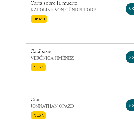
Carta sobre la muerte
$
5
KAROLINE VON GÜNDERRODE
ENSAYO
Catábasis
$
5
VERÓNICA JIMÉNEZ
POESÍA
Cian
$
5
JONNATHAN OPAZO
POESÍA