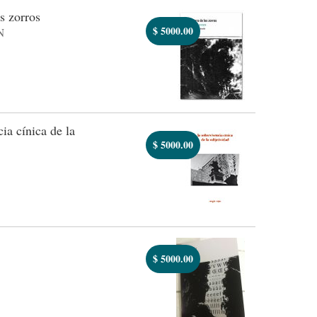
s zorros
$
5000.00
N
ia cínica de la
$
5000.00
$
5000.00