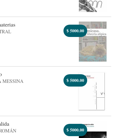
aterias
$
5000.00
TRAL
o
$
5000.00
A MESSINA
alida
$
5000.00
 ROMÁN