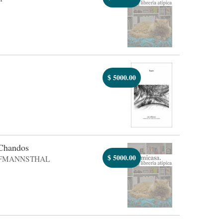
$
5000.00
 Chandos
$
5000.00
FMANNSTHAL