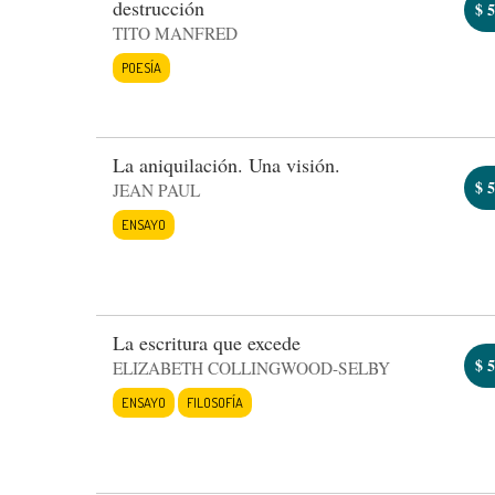
destrucción
$
5
TITO MANFRED
POESÍA
La aniquilación. Una visión.
$
5
JEAN PAUL
ENSAYO
La escritura que excede
$
5
ELIZABETH COLLINGWOOD-SELBY
ENSAYO
FILOSOFÍA