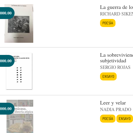
La guerra de lo
000.00
RICHARD SIKE
POESÍA
La sobrevivienc
subjetividad
000.00
SERGIO ROJAS
ENSAYO
Leer y velar
000.00
NADIA PRADO
POESÍA
ENSAYO