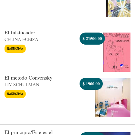
El falsificador
$
21500.00
CELINA ECEIZA
NARRATIVA
El metodo Convensky
$
1900.00
LIV SCHULMAN
NARRATIVA
El principio/Este es el