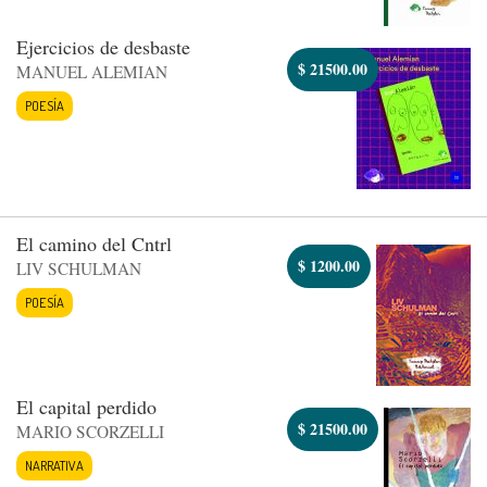
Ejercicios de desbaste
$
21500.00
MANUEL ALEMIAN
POESÍA
El camino del Cntrl
$
1200.00
LIV SCHULMAN
POESÍA
El capital perdido
$
21500.00
MARIO SCORZELLI
NARRATIVA