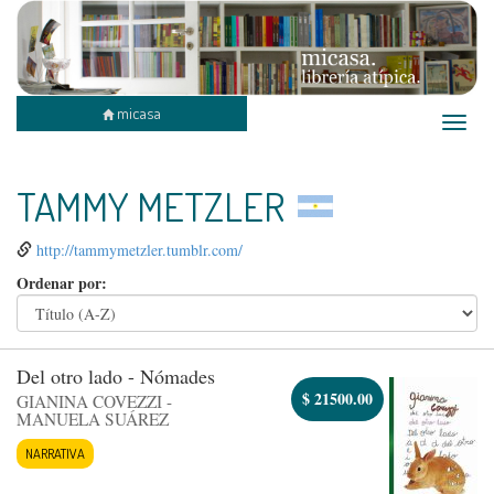
micasa
Toggle
naviga
TAMMY METZLER
http://tammymetzler.tumblr.com/
Ordenar por:
Del otro lado - Nómades
$
21500.00
GIANINA COVEZZI -
MANUELA SUÁREZ
NARRATIVA