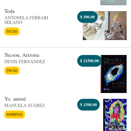
Toda
$
500.00
ANTONELA FERRARI
MILANO
POESÍA
Tucson, Arizona
$
21500.00
DENIS FERNÁNDEZ
POESÍA
Yo, animé
$
1500.00
MANUELA SUÁREZ
NARRATIVA