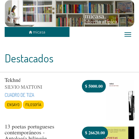
micasa
Toggle
naviga
Destacados
Tekhné
$
5000.00
SILVIO MATTONI
CUADRO DE TIZA
ENSAYO
FILOSOFÍA
13 poetas portugueses
contemporáneos -
$
26620.00
Antología bilingüe