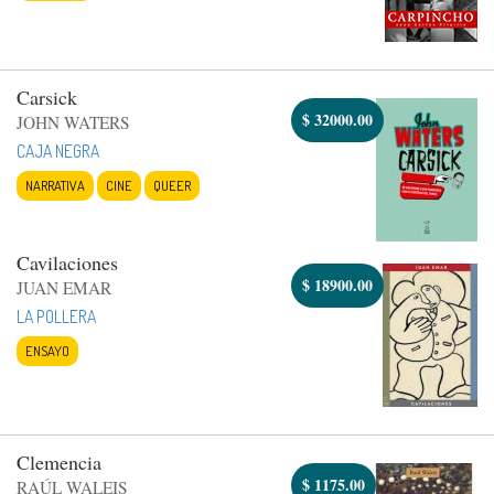
Carsick
$
32000.00
JOHN WATERS
CAJA NEGRA
NARRATIVA
CINE
QUEER
Cavilaciones
$
18900.00
JUAN EMAR
LA POLLERA
ENSAYO
Clemencia
$
1175.00
RAÚL WALEIS