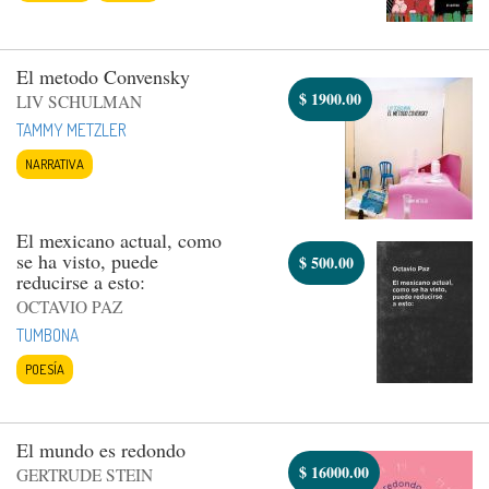
El metodo Convensky
$
1900.00
LIV SCHULMAN
TAMMY METZLER
NARRATIVA
El mexicano actual, como
se ha visto, puede
$
500.00
reducirse a esto:
OCTAVIO PAZ
TUMBONA
POESÍA
El mundo es redondo
$
16000.00
GERTRUDE STEIN