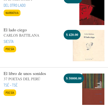
DEL OTRO LADO
NARRATIVA
El lado ciego
$
420.00
CARLOS BATTILANA
SIESTA
POESÍA
El libro de unos sonidos
$
50000.00
37 POETAS DEL PERÚ
TSÉ - TSÉ
POESÍA