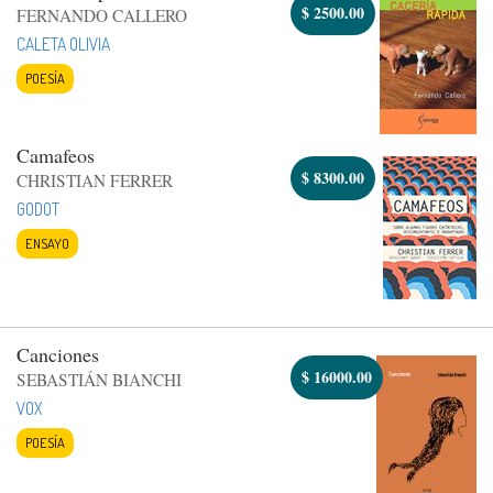
$
2500.00
FERNANDO CALLERO
CALETA OLIVIA
POESÍA
Camafeos
$
8300.00
CHRISTIAN FERRER
GODOT
ENSAYO
Canciones
$
16000.00
SEBASTIÁN BIANCHI
VOX
POESÍA