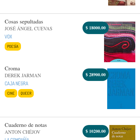
Cosas sepultadas
$
18000.00
JOSÉ ÁNGEL CUEVAS
VOX
POESÍA
Croma
$
28900.00
DEREK JARMAN
CAJA NEGRA
CINE
QUEER
Cuaderno de notas
$
10200.00
ANTON CHÉJOV
LA COMPAÑÍA