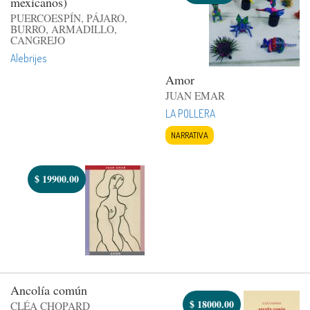
mexicanos)
PUERCOESPÍN, PÁJARO,
BURRO, ARMADILLO,
CANGREJO
Alebrijes
Amor
JUAN EMAR
LA POLLERA
NARRATIVA
$
19900.00
Ancolía común
$
18000.00
CLÉA CHOPARD