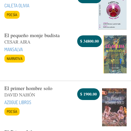
CALETA OLIVIA
POESÍA
El pequeño monje budista
$
34800.00
CESAR AIRA
MANSALVA
NARRATIVA
El primer hombre solo
$
1900.00
DAVID NAHÓN
AZOGUE LIBROS
POESÍA