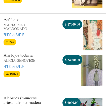
Acúfenos
$
17000.00
MARÍA ROSA
MALDONADO
ZINDO & GAFURI
POESÍA
Ahí lejos todavía
$
24000.00
ALICIA GENOVESE
ZINDO & GAFURI
NARRATIVA
Alebrijes (muñecos
artesanales de madera
$
6000.00