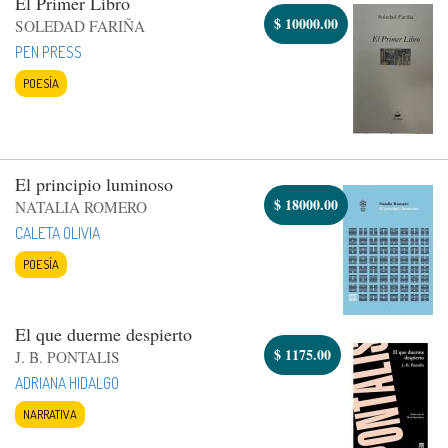
El Primer Libro
$
10000.00
SOLEDAD FARIÑA
PEN PRESS
POESÍA
El principio luminoso
$
18000.00
NATALIA ROMERO
CALETA OLIVIA
POESÍA
El que duerme despierto
$
1175.00
J. B. PONTALIS
ADRIANA HIDALGO
NARRATIVA