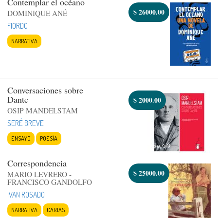
Contemplar el océano
$
26000.00
DOMINIQUE ANÉ
FIORDO
NARRATIVA
Conversaciones sobre
Dante
$
2000.00
OSIP MANDELSTAM
SERÉ BREVE
ENSAYO
POESÍA
Correspondencia
$
25000.00
MARIO LEVRERO -
FRANCISCO GANDOLFO
IVAN ROSADO
NARRATIVA
CARTAS