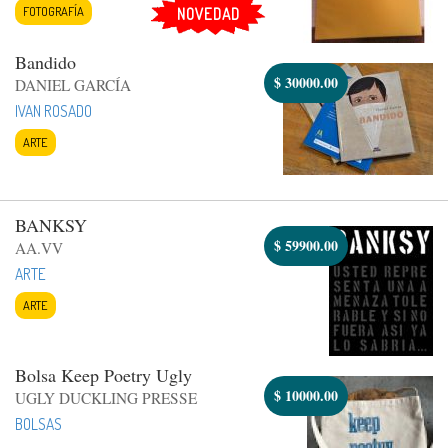
FOTOGRAFÍA
NOVEDAD
Bandido
$
30000.00
DANIEL GARCÍA
IVAN ROSADO
ARTE
BANKSY
$
59900.00
AA.VV
ARTE
ARTE
Bolsa Keep Poetry Ugly
$
10000.00
UGLY DUCKLING PRESSE
BOLSAS