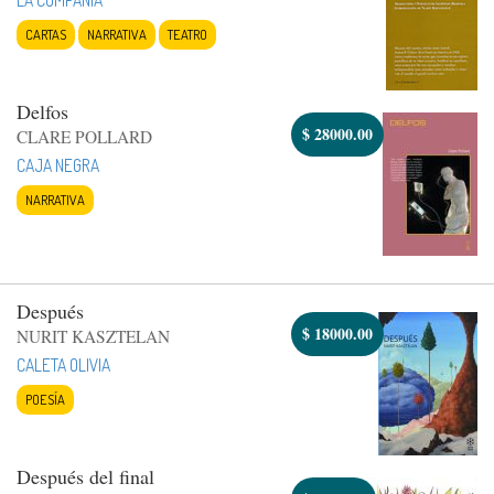
CARTAS
NARRATIVA
TEATRO
Delfos
$
28000.00
CLARE POLLARD
CAJA NEGRA
NARRATIVA
Después
$
18000.00
NURIT KASZTELAN
CALETA OLIVIA
POESÍA
Después del final