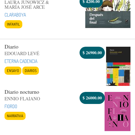
$
4200.00
LAURA JUNOWICZ &
MARÍA JOSÉ ARCE
CLARABOYA
INFANTIL
Diario
$
26900.00
EDOUARD LEVÉ
ETERNA CADENCIA
ENSAYO
DIARIOS
Diario nocturno
$
26000.00
ENNIO FLAIANO
FIORDO
NARRATIVA