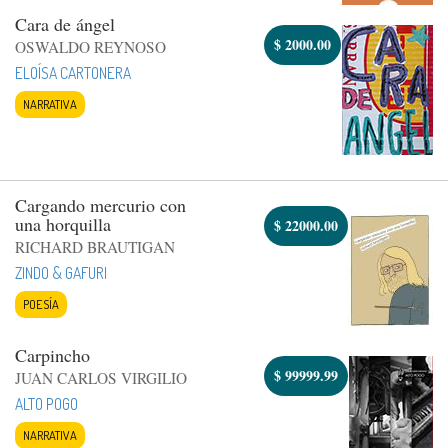
Cara de ángel
$
2000.00
OSWALDO REYNOSO
ELOÍSA CARTONERA
NARRATIVA
Cargando mercurio con
una horquilla
$
22000.00
RICHARD BRAUTIGAN
ZINDO & GAFURI
POESÍA
Carpincho
$
99999.99
JUAN CARLOS VIRGILIO
ALTO POGO
NARRATIVA