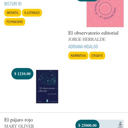
BISTURI 10
INFANTIL
ILUSTRADO
FEMINISMO
El observatorio editorial
JORGE HERRALDE
ADRIANA HIDALGO
NARRATIVA
ENSAYO
$
1210.00
El pájaro rojo
$
25000.00
MARY OLIVER