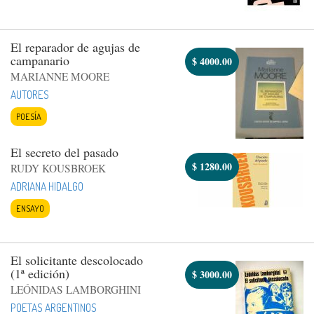
El reparador de agujas de
campanario
$
4000.00
MARIANNE MOORE
AUTORES
POESÍA
El secreto del pasado
$
1280.00
RUDY KOUSBROEK
ADRIANA HIDALGO
ENSAYO
El solicitante descolocado
(1ª edición)
$
3000.00
LEÓNIDAS LAMBORGHINI
POETAS ARGENTINOS