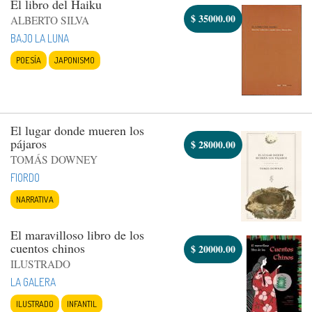
El libro del Haiku
$
35000.00
ALBERTO SILVA
BAJO LA LUNA
POESÍA
JAPONISMO
El lugar donde mueren los
pájaros
$
28000.00
TOMÁS DOWNEY
FIORDO
NARRATIVA
El maravilloso libro de los
cuentos chinos
$
20000.00
ILUSTRADO
LA GALERA
ILUSTRADO
INFANTIL