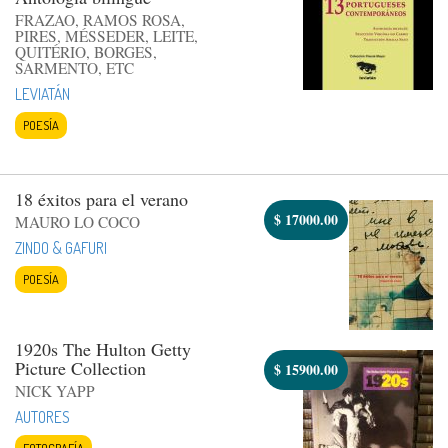
FRAZAO, RAMOS ROSA,
PIRES, MÉSSEDER, LEITE,
QUITÉRIO, BORGES,
SARMENTO, ETC
LEVIATÁN
POESÍA
18 éxitos para el verano
$
17000.00
MAURO LO COCO
ZINDO & GAFURI
POESÍA
1920s The Hulton Getty
Picture Collection
$
15900.00
NICK YAPP
AUTORES
FOTOGRAFÍA