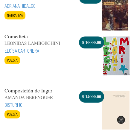
ADRIANA HIDALGO
NARRATIVA
Comedieta
$
10000.00
LEÓNIDAS LAMBORGHINI
ELOÍSA CARTONERA
POESÍA
Composición de lugar
$
14000.00
AMANDA BERENGUER
BISTURI 10
POESÍA