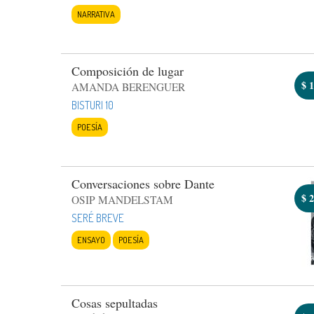
NARRATIVA
Composición de lugar
$
1
AMANDA BERENGUER
BISTURI 10
POESÍA
Conversaciones sobre Dante
$
2
OSIP MANDELSTAM
SERÉ BREVE
ENSAYO
POESÍA
Cosas sepultadas