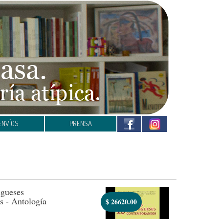
ENVÍOS
PRENSA
ugueses
 - Antología
$
26620.00