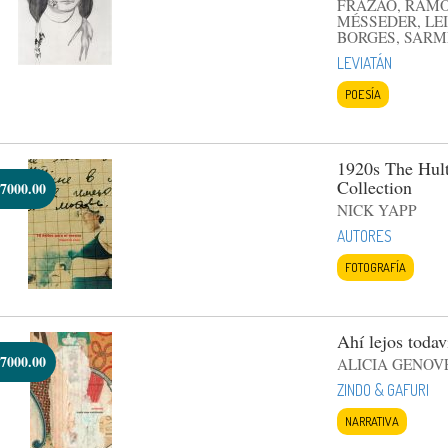
FRAZAO, RAMOS
MÉSSEDER, LEI
BORGES, SARM
LEVIATÁN
POESÍA
1920s The Hult
Collection
7000.00
NICK YAPP
AUTORES
FOTOGRAFÍA
Ahí lejos todav
7000.00
ALICIA GENOV
ZINDO & GAFURI
NARRATIVA