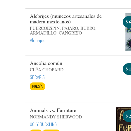
Alebrijes (muñecos artesanales de
madera mexicanos)
$
6
PUERCOESPÍN, PÁJARO, BURRO,
ARMADILLO, CANGREJO
Alebrijes
Ancolía común
$
1
CLÉA CHOPARD
SERAPIS
POESÍA
Animals vs. Furniture
$
2
NORMANDY SHERWOOD
UGLY DUCKLING