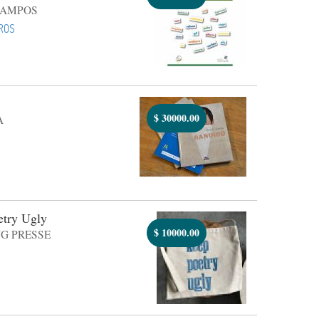
CAMPOS
ROS
$
30000.00
A
etry Ugly
$
10000.00
G PRESSE