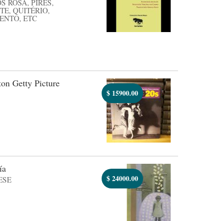
 ROSA, PIRES,
TE, QUITÉRIO,
ENTO, ETC
on Getty Picture
$
15900.00
ía
$
24000.00
ESE