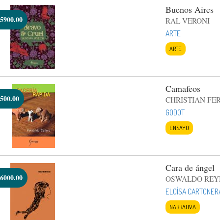
Buenos Aires
5900.00
RAL VERONI
ARTE
ARTE
Camafeos
500.00
CHRISTIAN FE
GODOT
ENSAYO
Cara de ángel
6000.00
OSWALDO REY
ELOÍSA CARTONER
NARRATIVA