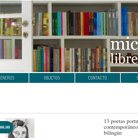
GÉNEROS
OBJETOS
CONTACTO
13 poetas port
contemporáneos
00.00
bilingüe