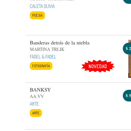
CALETA OLIVIA
POESÍA
Banderas detrás de la niebla
$
2
MARTINA TRLIK
FADEL & FADEL
FOTOGRAFÍA
NOVEDAD
BANKSY
$
5
AA.VV
ARTE
ARTE