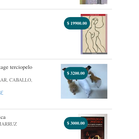
$
19900.00
age terciopelo
$
3200.00
LAR, CABALLO,
GE
ica
$
3000.00
MARRUZ