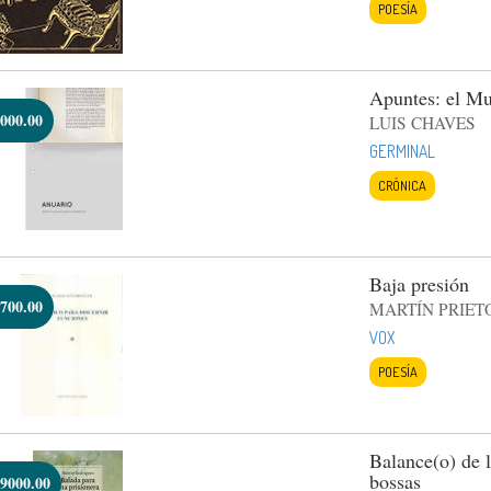
POESÍA
Apuntes: el Mu
000.00
LUIS CHAVES
GERMINAL
CRÓNICA
Baja presión
700.00
MARTÍN PRIET
VOX
POESÍA
Balance(o) de l
bossas
9000.00