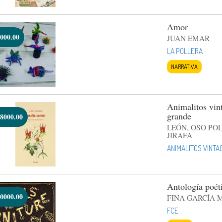
Amor
000.00
JUAN EMAR
LA POLLERA
NARRATIVA
Animalitos vint
grande
8000.00
LEÓN, OSO PO
JIRAFA
ANIMALITOS VINTA
Antología poét
0000.00
FINA GARCÍA 
FCE