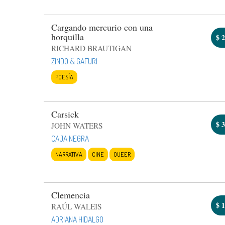
Cargando mercurio con una
horquilla
$
2
RICHARD BRAUTIGAN
ZINDO & GAFURI
POESÍA
Carsick
$
3
JOHN WATERS
CAJA NEGRA
NARRATIVA
CINE
QUEER
Clemencia
$
1
RAÚL WALEIS
ADRIANA HIDALGO