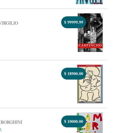
$
99999.99
VIRGILIO
$
18900.00
$
10000.00
MBORGHINI
A