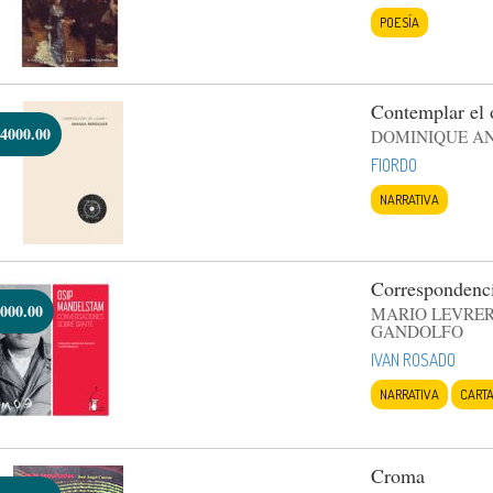
POESÍA
Contemplar el 
4000.00
DOMINIQUE A
FIORDO
NARRATIVA
Correspondenc
000.00
MARIO LEVRER
GANDOLFO
IVAN ROSADO
NARRATIVA
CART
Croma