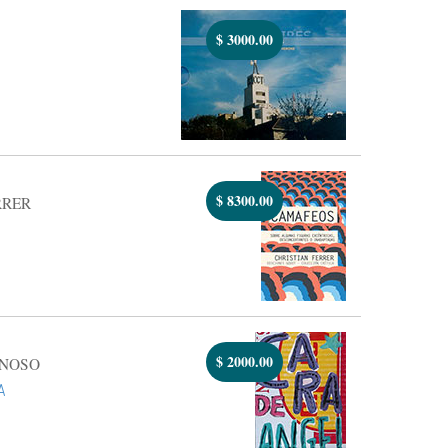
$
3000.00
$
8300.00
RRER
$
2000.00
NOSO
A