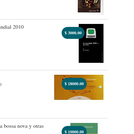
ndial 2010
$
3000.00
$
18000.00
O
a bossa nova y otras
$
10000.00