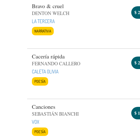
Bravo & cruel
$
2
DENTON WELCH
LA TERCERA
NARRATIVA
Cacería rápida
$
2
FERNANDO CALLERO
CALETA OLIVIA
POESÍA
Canciones
$
1
SEBASTIÁN BIANCHI
VOX
POESÍA