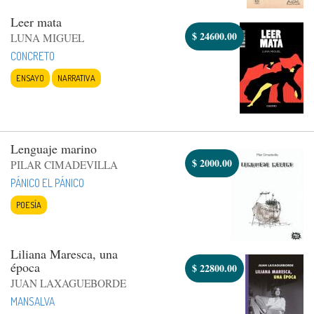
Leer mata
$
24600.00
LUNA MIGUEL
CONCRETO
ENSAYO
NARRATIVA
Lenguaje marino
$
2000.00
PILAR CIMADEVILLA
PÁNICO EL PÁNICO
POESÍA
Liliana Maresca, una
época
$
22800.00
JUAN LAXAGUEBORDE
MANSALVA