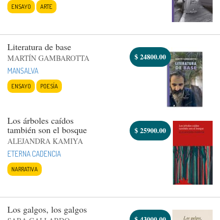
ENSAYO
ARTE
Literatura de base
$
24800.00
MARTÍN GAMBAROTTA
MANSALVA
ENSAYO
POESÍA
Los árboles caídos
también son el bosque
$
25900.00
ALEJANDRA KAMIYA
ETERNA CADENCIA
NARRATIVA
Los galgos, los galgos
$
43000.00