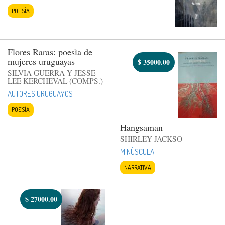
POESÍA
Flores Raras: poesìa de
mujeres uruguayas
$
35000.00
SILVIA GUERRA Y JESSE
LEE KERCHEVAL (COMPS.)
AUTORES URUGUAYOS
POESÍA
Hangsaman
SHIRLEY JACKSO
MINÚSCULA
NARRATIVA
$
27000.00