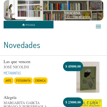
micasa
Toggle
naviga
Novedades
Las que vencen
$
45000.00
JOSÉ NICOLINI
METANINFAS
ARTE
FOTOGRAFÍA
CRÓNICA
Alegría
$
23000.00
MARGARITA GARCÍA
ROBAYO Y POWERPAOLA