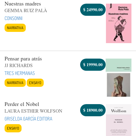
Nuestras madres
$
24990.00
GEMMA RUIZ PALÀ
CONSONNI
NARRATIVA
Pensar para atrás
$
19990.00
JJ RICHARDS
TRES HERMANAS
NARRATIVA
ENSAYO
Perder el Nobel
$
18900.00
LAURA ESTHER WOLFSON
GRISELDA GARCÍA EDITORA
ENSAYO