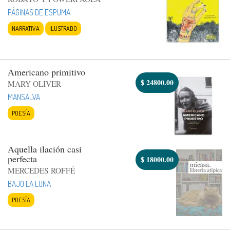
PÁGINAS DE ESPUMA
NARRATIVA
ILUSTRADO
Americano primitivo
$
24800.00
MARY OLIVER
MANSALVA
POESÍA
Aquella ilación casi
perfecta
$
18000.00
MERCEDES ROFFÉ
BAJO LA LUNA
POESÍA