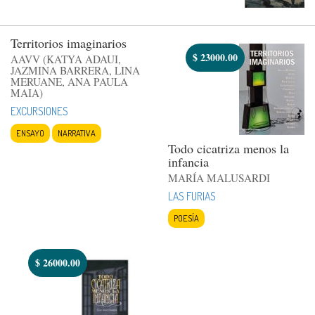
Territorios imaginarios
$
23000.00
AAVV (KATYA ADAUI,
JAZMINA BARRERA, LINA
MERUANE, ANA PAULA
MAIA)
EXCURSIONES
ENSAYO
NARRATIVA
Todo cicatriza menos la
infancia
MARÍA MALUSARDI
LAS FURIAS
POESÍA
$
26000.00