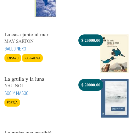
La casa junto al mar
$
25000.00
MAY SARTON
GALLO NERO
ENSAYO
NARRATIVA
La grulla y la luna
$
20000.00
YAU NOI
GOG Y MAGOG
POESÍA
La mujer que escribió