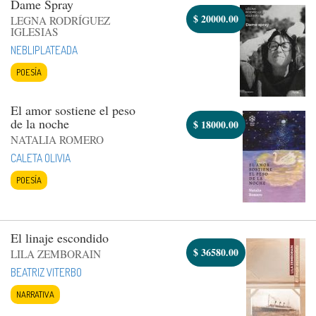
Dame Spray
$
20000.00
LEGNA RODRÍGUEZ
IGLESIAS
NEBLIPLATEADA
POESÍA
El amor sostiene el peso
de la noche
$
18000.00
NATALIA ROMERO
CALETA OLIVIA
POESÍA
El linaje escondido
$
36580.00
LILA ZEMBORAIN
BEATRIZ VITERBO
NARRATIVA