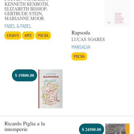
KENNETH REXROTH,
ELIZABETH BISHOP,
GERTRUDE STEIN,
MARIANNE MOOR
FADEL & FADEL
Rapsoda
ENSAYO
ARTE
POESÍA
LUCAS SOARES
MANSALVA
POESÍA
$
19800.00
Ricardo Piglia a la
intemperie
$
24500.00