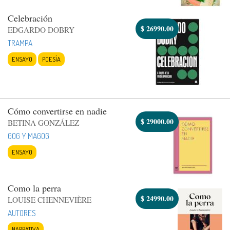
Celebración
$
26990.00
EDGARDO DOBRY
TRAMPA
ENSAYO
POESÍA
Cómo convertirse en nadie
$
29000.00
BETINA GONZÁLEZ
GOG Y MAGOG
ENSAYO
Como la perra
$
24990.00
LOUISE CHENNEVIÈRE
AUTORES
NARRATIVA