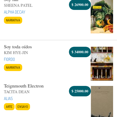
$
26900.00
SHEENA PATEL
ALPHA DECAY
NARRATIVA
Soy toda oídos
$
34000.00
KIM HYE-JIN
FIORDO
NARRATIVA
Teignmouth Electron
$
25000.00
TACITA DEAN
ALIAS
ARTE
ENSAYO