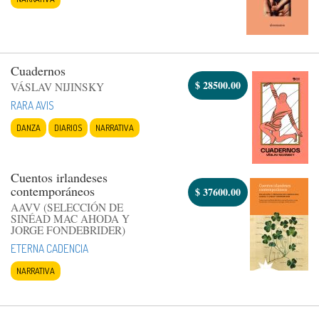
Cuadernos
$
28500.00
VÁSLAV NIJINSKY
RARA AVIS
DANZA
DIARIOS
NARRATIVA
Cuentos irlandeses
contemporáneos
$
37600.00
AAVV (SELECCIÓN DE
SINÉAD MAC AHODA Y
JORGE FONDEBRIDER)
ETERNA CADENCIA
NARRATIVA