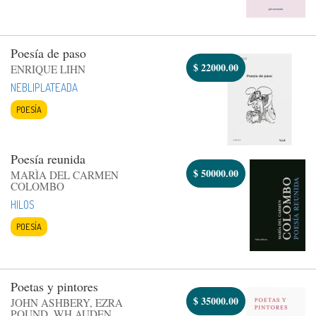
Poesía de paso
$
22000.00
ENRIQUE LIHN
NEBLIPLATEADA
POESÍA
Poesía reunida
$
50000.00
MARÌA DEL CARMEN
COLOMBO
HILOS
POESÍA
Poetas y pintores
$
35000.00
JOHN ASHBERY, EZRA
POUND, WH AUDEN,