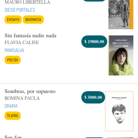
MAURO LIBERTELLA
DIEGO PORTALES
ENSAYO
BIOGRAFÍA
Sin fantasía nadie nada
$
19800.00
FLAVIA CALISE
MANSALVA
POESÍA
Sombras, por supuesto
$
5000.00
ROMINA PAULA
DRAMA
TEATRO
Soy fan