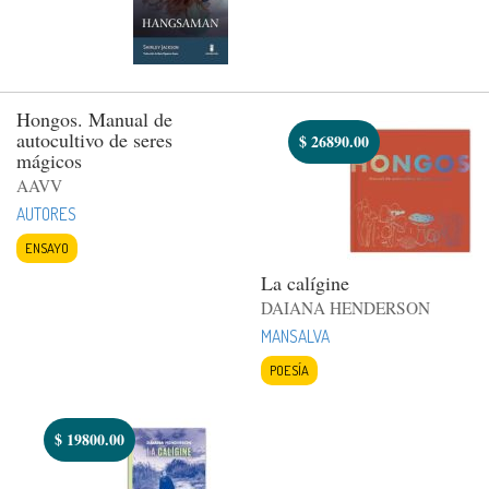
Hongos. Manual de
autocultivo de seres
$
26890.00
mágicos
AAVV
AUTORES
ENSAYO
La calígine
DAIANA HENDERSON
MANSALVA
POESÍA
$
19800.00