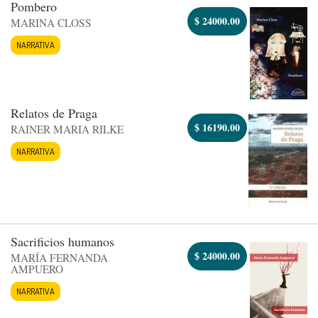
Pombero
$
24000.00
MARINA CLOSS
NARRATIVA
Relatos de Praga
$
16190.00
RAINER MARIA RILKE
NARRATIVA
Sacrificios humanos
$
24000.00
MARÍA FERNANDA
AMPUERO
NARRATIVA