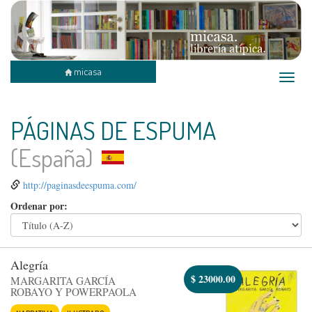
micasa
Toggle
naviga
PÁGINAS DE ESPUMA
(España)
http://paginasdeespuma.com/
Ordenar por:
Alegría
$
23000.00
MARGARITA GARCÍA
ROBAYO Y POWERPAOLA