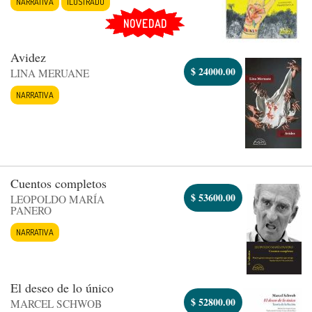
NARRATIVA
ILUSTRADO
NOVEDAD
Avidez
$
24000.00
LINA MERUANE
NARRATIVA
Cuentos completos
$
53600.00
LEOPOLDO MARÍA
PANERO
NARRATIVA
El deseo de lo único
$
52800.00
MARCEL SCHWOB