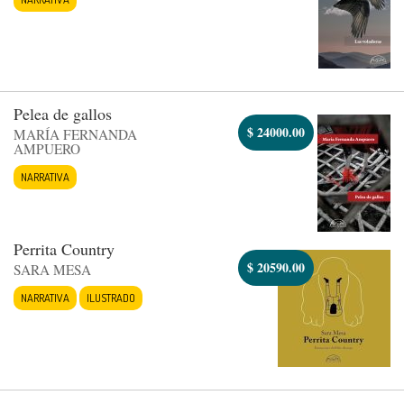
Pelea de gallos
$
24000.00
MARÍA FERNANDA
AMPUERO
NARRATIVA
Perrita Country
$
20590.00
SARA MESA
NARRATIVA
ILUSTRADO