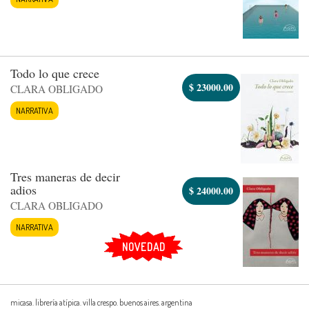
Todo lo que crece
$
23000.00
CLARA OBLIGADO
NARRATIVA
Tres maneras de decir
adios
$
24000.00
CLARA OBLIGADO
NARRATIVA
NOVEDAD
micasa. librería atípica. villa crespo. buenos aires. argentina