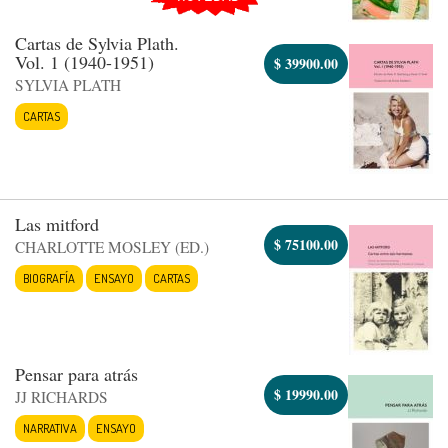
Cartas de Sylvia Plath.
Vol. 1 (1940-1951)
$
39900.00
SYLVIA PLATH
CARTAS
Las mitford
$
75100.00
CHARLOTTE MOSLEY (ED.)
BIOGRAFÍA
ENSAYO
CARTAS
Pensar para atrás
$
19990.00
JJ RICHARDS
NARRATIVA
ENSAYO