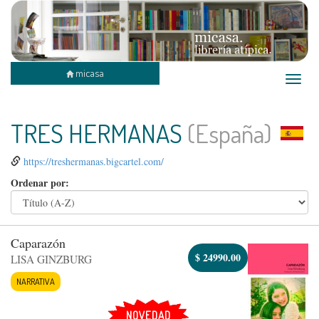
micasa
Toggle
naviga
TRES HERMANAS
(España)
https://treshermanas.bigcartel.com/
Ordenar por:
Caparazón
$
24990.00
LISA GINZBURG
NARRATIVA
NOVEDAD